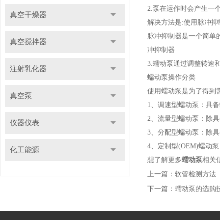
2.泵在运作时会产生一个
真空干燥器
解决方法是:使用脉冲抑
脉冲抑制器是一个简单
真空搅拌器
冲抑制器
3.蠕动泵通过调整转
注射乳化器
蠕动泵操作分类
使用蠕动泵是为了得到
真空泵
1、调速型蠕动泵：具
2、流量型蠕动泵：除
仪器仪表
3、分配型蠕动泵：除
4、定制型(OEM)蠕
化工能源
想了解更多
蠕动泵
相关
上一篇：
软管检测方法
下一篇：
蠕动泵的选购