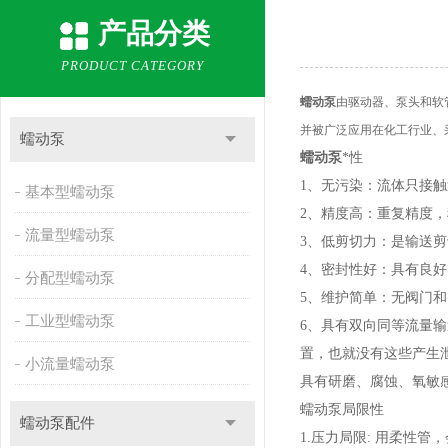
产品分类
PRODUCT CATEGORY
蠕动泵
由驱动器、泵头和软
并被广泛应用在化工行业、
蠕动泵
蠕动泵
*性
1、无污染：流体只接
基本型蠕动泵
2、精度高：重复精度
流量型蠕动泵
3、低剪切力：是输送
4、密封性好：具有良
分配型蠕动泵
5、维护简单：无阀门
工业型蠕动泵
6、具有双向同等流量
置，也就没有这些产生
小流量蠕动泵
具有研磨、腐蚀、氧敏
蠕动泵局限性
蠕动泵配件
1.压力局限: 用柔性管