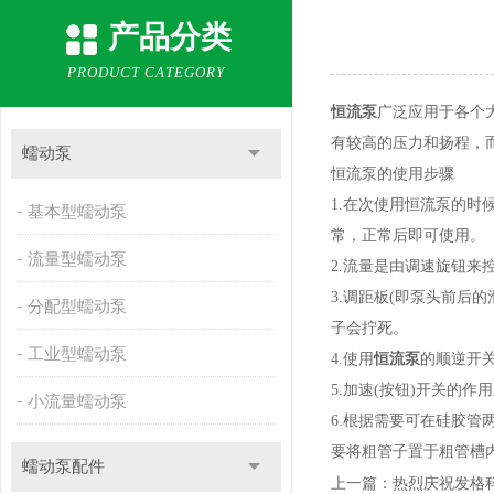
产品分类
PRODUCT CATEGORY
恒流泵
广泛应用于各个
有较高的压力和扬程，
蠕动泵
恒流泵的使用步骤
1.在次使用恒流泵的时
基本型蠕动泵
常，正常后即可使用。
流量型蠕动泵
2.流量是由调速旋钮来控
3.调距板(即泵头前
分配型蠕动泵
子会拧死。
工业型蠕动泵
4.使用
恒流泵
的顺逆开
5.加速(按钮)开关的
小流量蠕动泵
6.根据需要可在硅胶
要将粗管子置于粗管槽
蠕动泵配件
上一篇：
热烈庆祝发格科