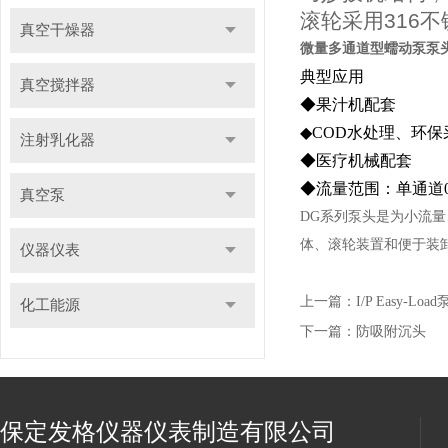
滚轮采用316
真空干燥器
微量多通道型蠕动泵泵
典型应用
真空搅拌器
◆果汁机配套
◆COD水处理、环保
注射乳化器
◆医疗机械配套
◆流量范围：单通道0.00
真空泵
DG系列泵头是为小流
体、滚轮装置和便于装卸的
仪器仪表
上一篇：
I/P Easy-Loa
化工能源
下一篇：
防吸附沉头
保定发格仪器仪表制造有限公司