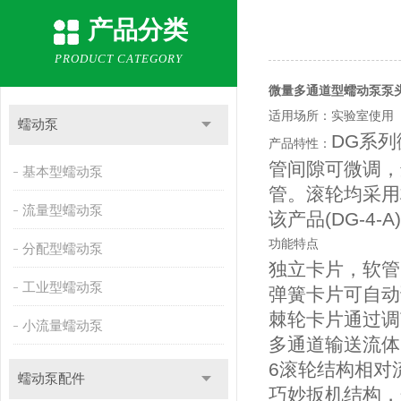
产品分类
PRODUCT CATEGORY
微量多通道型蠕动泵泵
适用场所：实验室使用
蠕动泵
DG系列
产品特性：
管间隙可微调，
基本型蠕动泵
管。滚轮均采用
流量型蠕动泵
该产品(DG-4-
功能特点
分配型蠕动泵
独立卡片，软管，
工业型蠕动泵
弹簧卡片可自动
棘轮卡片通过调
小流量蠕动泵
多通道输送流体
6滚轮结构相对
蠕动泵配件
巧妙扳机结构，开