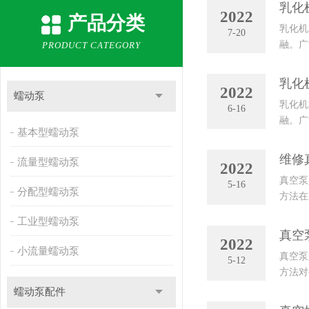
乳化
2022
产品分类
乳化机
7-20
融。广
PRODUCT CATEGORY
液、液
乳化
2022
蠕动泵
乳化机
6-16
融。广
基本型蠕动泵
膏。石
维修
流量型蠕动泵
2022
真空泵
5-16
分配型蠕动泵
方法在
气体传
工业型蠕动泵
真空
2022
小流量蠕动泵
真空泵
5-12
方法对
升到每
蠕动泵配件