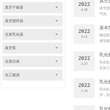
真空
2022
真空干燥器
真空搅
4-18
气泡。
产品）
真空搅拌器
基本
2022
注射乳化器
蠕动泵
3-15
量型蠕
些基本
真空泵
乳化
2022
仪器仪表
乳化机
2-23
在加工
及化妆
化工能源
乳化
2022
乳化机
1-14
拌，刮
高速旋
乳化