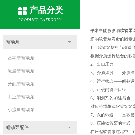
产品分类
PRODUCT CATEGORY
平常中能够影响
软管泵
影响软管泵寿命的因素
蠕动泵
1 、软管泵材料与输送
根据介质选择适合的软
基本型蠕动泵
2、出口压力
流量型蠕动泵
3、介质温度——介质
4、运行状态——间歇
分配型蠕动泵
5、正确的管路口径—
工业型蠕动泵
6、润滑剂的加注与否
对传统滑靴式软管泵泵
小流量蠕动泵
7、泵的转速——是软
8、压缩软管泵的方式
蠕动泵配件
在压缩软管泵过程中，