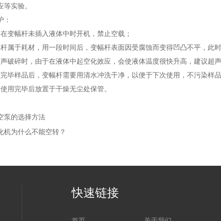
应等实验。
护：
变幅杆未插入液体中时开机，禁止空载；
属于耗材，用一段时间后，变幅杆表面因受腐蚀而变得凹凸不平，此时
破碎时，由于在液体中起空化效应，会使液体温度很快升高，建议超声间
毕样品后，变幅杆需要用清水冲洗干净，以便于下次使用，不污染样
用完毕后放置于干燥无尘处保管。
空泵的选择方法
化机为什么不能空转？
快速链接
首页
关于我们