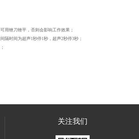
可用锉刀锉平，否则会影响工作效果；
隔时间为超声1秒停1秒，超声2秒停3秒；
品；
关注我们