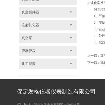
加速化学反
保养维
真空搅拌器
1、严禁在
2、变幅杆
注射乳化器
3、在超声
4、处理完
真空泵
5、仪器使
仪器仪表
上一篇：
真
下一篇：
乳
化工能源
保定发格仪器仪表制造有限公司
地址：河北省保定市高新区大学科技园