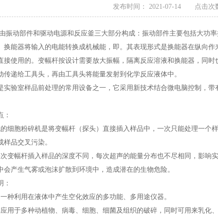
发布时间： 2021-07-14 点击次数
动部件和驱动电源和反应釜三大部分构成：振动部件主要包括大功率换
。换能器将输入的电能转换成机械能，即。其表现形式是换能器在纵向作
直接使用的。变幅杆按设计需要放大振幅，隔离反应溶液和换能器，同时
动传递给工具头，再由工具头将能量发射到化学反应液体中。
验室样品前处理的常用设备之一，它采用新技术结合微电脑控制，带有R
点：
细胞粉碎机是将变幅杆（探头）直接插入样品中，一次只能处理一个样
成样品交叉污染。
变幅杆插入样品的深度不同，每次超声的能量分布也不尽相同，影响实
中会产生气雾或泡沫扩散到环境中，造成潜在的生物危险。
明：
种利用在液体中产生空化效应的多功能、多用途仪器。
用于多种动植物、病毒、细胞、细菌及组织的破碎，同时可用来乳化、