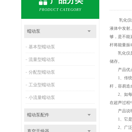
产品分类
PRODUCT CATEGORY
乳化仪由振
液体中发射
蠕动泵
够，是不能
杆将能量振
基本型蠕动泵
乳化仪是实
流量型蠕动泵
储存。
产品优
分配型蠕动泵
1、传统的
工业型蠕动泵
杆，容易造
2、如每次
小流量蠕动泵
在超声过程
产品说
蠕动泵配件
1、它是一
2、广泛应
真空干燥器