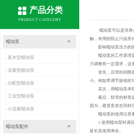
产品分类
PRODUCT CATEGORY
蠕动泵可以是培养多种
触，有用的防止污染所
蠕动泵
影响蠕动泵压力的
蠕动泵的工作原理是靠
基本型蠕动泵
力调整有一定需求，这
流量型蠕动泵
首先，压管的间隙是影
小。例如带调节旋钮的
分配型蠕动泵
其次，用蠕动泵串联的
工业型蠕动泵
最后，软管的材质是影
因为，硬质泵管在同样
小流量蠕动泵
蠕动泵的使用注意
1.使用蠕动泵时调压
蠕动泵配件
延长其使用寿命。