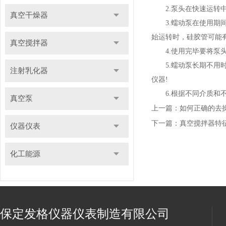
2.泵头在快速运转中
真空干燥器
3.蠕动泵在使用期间
始运转时，硅胶管可能
真空搅拌器
4.使用完毕要将泵头
5.蠕动泵长期不用时
注射乳化器
仪器!
6.根据不同介质和不
真空泵
上一篇：
如何正确的去
下一篇：
真空搅拌器特
仪器仪表
化工能源
保定发格仪器仪表制造有限公司