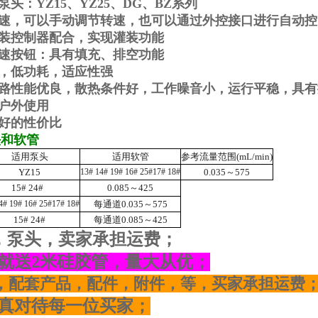
泵头：
YZ15
、
YZ25
、
DG
、
BZ
系列
调速，可以手动调节转速，也可以通过外控接口进行自动
装控制器配合，实现灌装功能
全速按钮：具有填充、排空功能
，低功耗，适应性强
电路性能优良，散热条件好，工作噪音小，运行平稳，具
户外使用
好的性价比
头和软管
适用泵头
适用软管
参考流量范围(mL/min)
YZ15
13# 14# 19# 16# 25#17# 18#
0.035
～575
15# 24#
0.085
～425
4# 19# 16# 25#17# 18#
每通道0.035～575
15# 24#
每通道0.085～425
，泵头，卖家承担运费；
就送
2
米硅胶管，量大从优；
，配套产品，配件，附件，等，买家承担运费
真对待每一位买家；