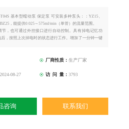
BT04S 基本型蠕动泵 保定泵 可安装多种泵头：：YZ15、
、BZ25，能提供0.025～575ml/min（单管）的流量范围。
调节，也可通过外控接口进行自动控制。具有掉电记忆功
电后，按照上次掉电时的状态进行工作。增加了一分钟一键
方便用户对流量的测试和校正，提供了多达7种外控模式，
便与灵活。
厂商性质：
生产厂家
2024-08-27
访 问 量：
3793
品咨询
联系我们