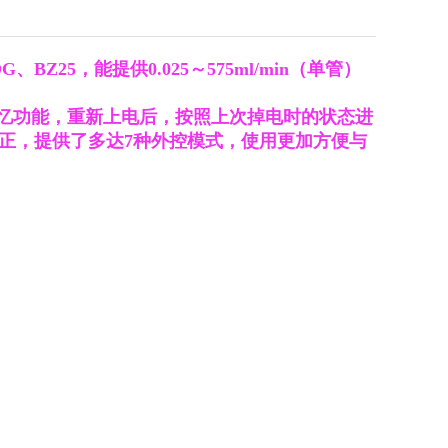
DG
、
BZ25
，能提供
0.025
～
575ml/min
（单管）
忆功能，重新上电后，按照上次掉电时的状态进
正，提供了多达
7
种外控模式，使用更加方便与