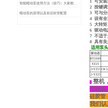
1
可安装
智能蠕动泵使用方法（技巧）大家都了解吗？
2 按键
3
可与分
蠕动泵的原理以及前后软管配置
4 设有
5
大转矩
6 驱动
7
不适于
8
具有良
适用泵
驱动器
BT104S
YZ25
2
×
YZ15
13# 1
2
×YZ25
整机
买整机
硅胶管
我们认