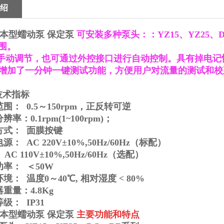
绍
 基本型蠕动泵 保定泵
可安装多种泵头：：
YZ15
、
YZ25
、
围。
动调节，也可通过外控接口进行自动控制。具有掉电记
增加了一分钟一键测试功能，方便用户对流量的测试和校
技术指标
范围：
0.5
～
150rpm
，正反转可逆
分辨率：
0.
1rpm
(1~100rpm)
；
方式：
面膜按键
电源：
AC 220V±10%,50Hz/60Hz
（标配）
AC 110V±10%,50Hz/60Hz
（选配）
功率：
＜
50W
环境：
温度
0
～
40
℃
,
相对湿度
< 80%
器重量：
4.8Kg
等级：
IP31
 基本型蠕动泵 保定泵
主要功能和特点