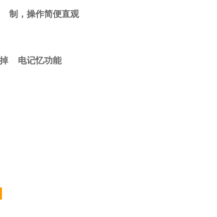
控 制，操作简便直观
有掉 电记忆功能
；