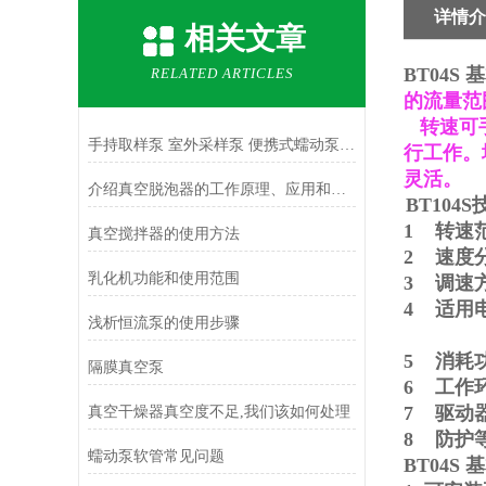
详情介
相关文章
BT04S
RELATED ARTICLES
的流量范
转速可手
手持取样泵 室外采样泵 便携式蠕动泵 采样蠕动泵 SC700取样泵
行工作。
灵活。
介绍真空脱泡器的工作原理、应用和好处
BT104S
1 转速
真空搅拌器的使用方法
2
速度
乳化机功能和使用范围
3 调速
4 适用
浅析恒流泵的使用步骤
5 消耗
隔膜真空泵
6 工作
7 驱动
真空干燥器真空度不足,我们该如何处理
8 防护
蠕动泵软管常见问题
BT04S