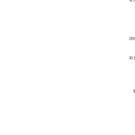
常
详
补