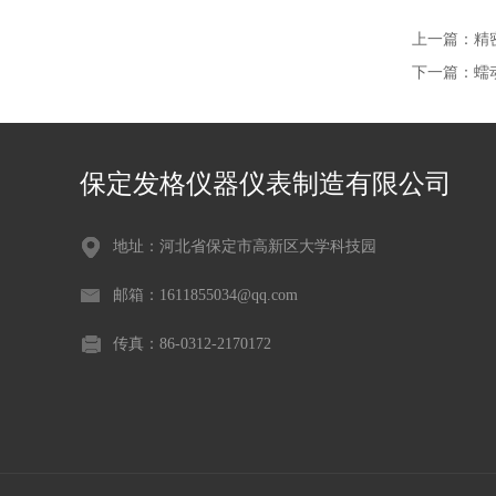
上一篇：
精
下一篇：
蠕
保定发格仪器仪表制造有限公司
地址：河北省保定市高新区大学科技园
邮箱：1611855034@qq.com
传真：86-0312-2170172