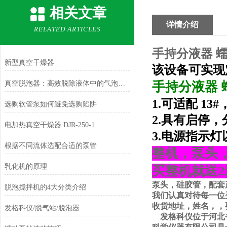
相关文章
详情介绍
RELATED ARTICLES
手持分液器 
新型真空干燥器
该设备
可实现
真空脱泡器：高效脱除液体中的气泡，助力工业生产的精细化管理
手持分液器 
1.可适配
13#
，
选购软管泵如何避免选购陷阱
2.具有启停
电加热真空干燥器 DJR-250-1
3.电源指示
根据不同流体选配合适的泵管
整机，泵头
乳化机的原理
买整机就送
2
泵头，硅胶管，配套
脱泡搅拌机的4大分类介绍
我们认真对待每一位
收货地址，姓名，，
发格科仪/脱气站/脱泡器
发格科仪位于
河北