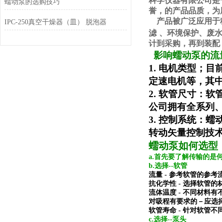
科学仪器有限公司是
蠕动泵的选购技巧
誉，的产品品质，为
产品被广泛应用于
IPC-250真空干燥器（皿） 脱泡器
滤
、环境保护、废
计到采购，再到装配
影响蠕动泵的流
1.
电机类型；目
定速电机等，其中
2.
软管尺寸：软
公司拥有全系列
3.
控制系统：蠕
转动矢量控制技
蠕动泵如何选型
a.首先要了解传输的
b.选择--软管
流量 - 参考软管的参考
抗化学性 - 选择软管的
流体温度 - 不同材料
对吸程有要求的－应选
软管寿命 - 针对软管
c.选择--泵头