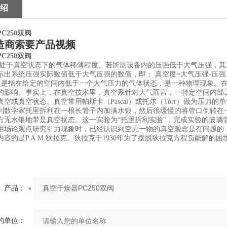
绍
C250双阀
造商索要产品视频
C250双阀
处于真空状态下的气体稀薄程度。若所测设备内的压强低于大气压强，其
示出系统压强实际数值低于大气压强的数值，即： 真空度=大气压强-压强
义是指在给定的空间内低于一个大气压力的气体状态，是一种物理现象。在
的影响。事实上，在真空技术里，真空系针对大气而言，一特定空间内部
真空或真空状态。真空常用帕斯卡（Pascal）或托尔（Torr）做为压
意大利数学家托里拆利在一根长管子内加满水银，然后很缓慢的将管口倒转在一
方无水银地带是真空状态。这一实验为“托里拆利实验”，完成实验的玻璃管
用场论观点研究引力现象时，已经认识到空无一物的真空观念是有问题的
内容的是P.A.M.狄拉克。狄拉克于1930年为了摆脱狄拉克方程负能解
产品：
的单位：