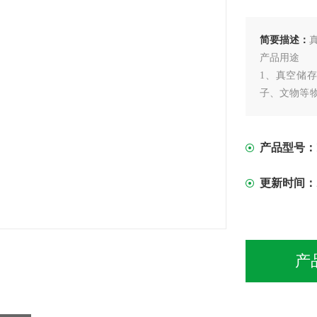
简要描述：
产品用途
1、真空储
子、文物等
保存时间，
状态。可以
2、真空干燥
产品型号：
更新时间：
产