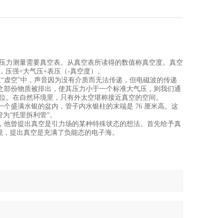
压力测量需要真空表。从真空表所读得的数值称真空度。真空
，压强=大气压+表压（-真空度）。
“虚空”中，声音因为没有介质而无法传递，但电磁波的传递
之部份物质被排出，使其压力小于一个标准大气压，则我们通
力的单位。在自然环境里，只有外太空堪称接近真空的空间。
个盛满水银的盆内，管子内水银柱的末端是 76 厘米高。这
为“托里拆利管”。
，他曾提出真空是引力场的某种特殊状态的想法。首先给予真
的困境，提出真空是充满了负能态的电子海。