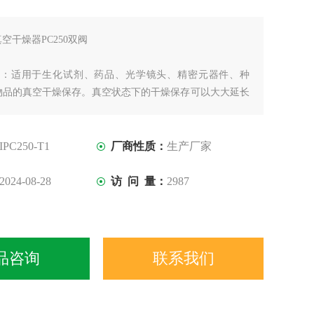
真空干燥器PC250双阀
存：适用于生化试剂、药品、光学镜头、精密元器件、种
物品的真空干燥保存。真空状态下的干燥保存可以大大延长
透明容器便于随时观察置于内部的真空指示器和物品的保存
向容器内充入惰性气体（如氮气）后再抽真空并保持密封。
IPC250-T1
厂商性质：
生产厂家
2024-08-28
访 问 量：
2987
品咨询
联系我们