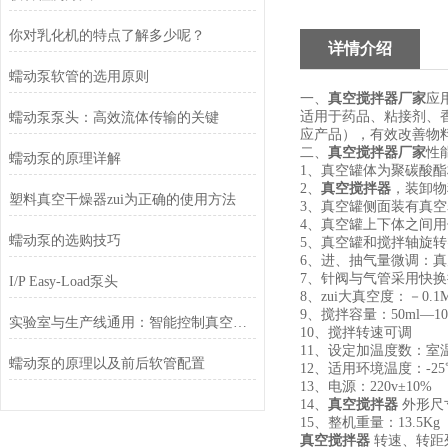
你对乳化机的特点了解多少呢？
详情介绍
蠕动泵软管的选用原则
一、
真空搅拌器厂家
应
适用于药品、粘接剂、
蠕动泵泵头：高效流体传输的关键
应产品），有效改善物
二、
真空搅拌器厂家
性
蠕动泵的原理详解
1、真空罐体为聚碳酸
2、
真空搅拌器
，装卸物
塑料真空干燥器zui为正确的使用方法
3、真空罐侧面装有真
4、真空罐上下体之间
蠕动泵的选购技巧
5、真空罐和搅拌轴旋
6、进、抽气量微调：
7、针阀与气管采用快换
I/P Easy-Load泵头
8、zui大真空度：－0.1M
9、搅拌容量：50ml—100
实验室与生产线通用：智能控制真空脱泡器，准确调控气泡消除过程
10、搅拌转速可调
11、设定加温度数：室温
蠕动泵的原理以及前后软管配置
12、适用环境温度：-25
13、电源：220v±10%
14、
真空搅拌器
外形尺寸：
15、整机重量：13.5Kg
真空搅拌器
转速、转距