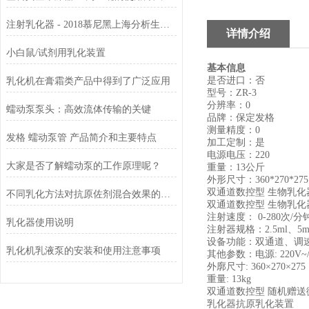
注射乳化器 - 2018慕尼黑上海分析生化展
详情介绍
小白鼠/试剂用乳化装置
基本信息
是否进口：
否
乳化机在膏霜类产品中得到了广泛应用
型号：
ZR-3
分辨率：
0
蠕动泵泵头：高效流体传输的关键
品牌：
保定发格
测量精度：
0
发格 蠕动泵管 产品简介和主要特点
加工定制：
是
电源电压：
220
大家是否了解蠕动泵的工作原理呢？
重量：
13公斤
外形尺寸：
360*270*275
双通道数控型 生物乳化
不同乳化方法对抗原佐剂混合效果的影响分析
双通道数控型 生物乳化
注射速度： 0-280次/
乳化器使用说明
注射器规格：2.5ml、
设备功能：双通道、调
乳化机乳液泵的安装和使用注意事项
其他参数：电源: 220V~/5
外廓尺寸: 360×270×27
重量: 13kg
双通道数控型 随机赠送
乳化器抗原乳化装置