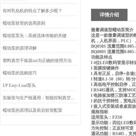
你对乳化机的特点了解多少呢？
详情介绍
蠕动泵软管的选用原则
微量调速型蠕动泵
简介
这是一款微量调速型的
蠕动泵泵头：高效流体传输的关键
机，人机界面，PLC
）
BQ050S
流量范围0.005-
蠕动泵的原理详解
BQ080S
流量范围0.005-
功能及特点
塑料真空干燥器zui为正确的使用方法
l
4
位
LED
数码管显示转
l
面膜按键操作
蠕动泵的选购技巧
l
具有正反，启停+全速
l
转速
0.1-50
（
80
）转
/
分
l
高低电平控制启停，正
I/P Easy-Load泵头
l
RS485
通讯，支持
MOD
l
电路板加喷三防漆工艺
实验室与生产线通用：智能控制真空脱泡器，准确调控气泡消除过程
l
的抗干扰特性，宽电压
l
嵌入式安装或者桌面放
蠕动泵的原理以及前后软管配置
规格指标
适用泵头：
FZ10
显示功能：四位
LED
数
方向控制：正反转可逆
通讯功能：
RS485
，支