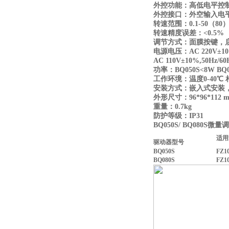
外控功能：高低电平控
外控接口：外空输入电
转速范围：
0.1-50
（
80
转速精度误差：
<0.5%
调节方式：面膜按键，
电源电压：
AC 220V±10
AC 110V±10%,50Hz/60
功率：
BQ050S<8W
BQ
工作环境：温度
0-40
℃
安装方式：嵌入式安装
外形尺寸：
96*96*112 
重量：
0.7kg
防护等级：
IP31
BQ050S/ BQ080S
微量调
适用
驱动器型号
BQ050S
FZ1
BQ080S
FZ1