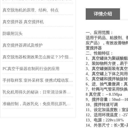
真空脱泡机的原理、结构、特点
详情介绍
真空搅拌器 真空搅拌机
一、应用范围：
防吸附沉头
适用于药品、粘接剂、
应产品），有效改善物
真空搅拌器调试及维护
置搅拌器
二、性能特征：
真空脱泡器检测效果怎么验证？3个指标告诉你脱泡是否达标
1
、真空罐体为聚碳酸酯
2
、装卸物料方便，易于
PC真空干燥器在制药行业的应用
3
、真空罐侧面装有真空
4
、真空罐上下体之间用
5
、真空罐和搅拌轴旋转
手持取样泵 室外采样泵 便携式蠕动泵 采样蠕动泵 SC600取样泵
6
、进、抽气量微调：真
7
、针阀与气管采用快换
乳化机用得久的秘诀：日常清洁保养与常见故障排查方法
8
真空度：－
0.1Mpa
9
、搅拌容量：
50ml
—
1
准确控制，高效乳化：免疫用抗原乳化装置的技术特点
10
、搅拌转速可调
11
、设定加温度数：室温
12
、适用环境温度：
-25
13
、电源：
220v
±
10%
14
、外形尺寸：长×宽×