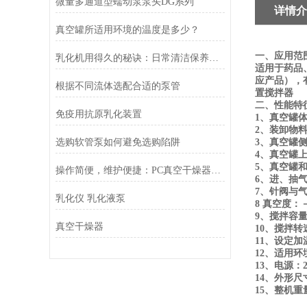
微量多通道型蠕动泵泵头DG系列
详情介
真空罐所适用环境的温度是多少？
一、应用范
乳化机用得久的秘诀：日常清洁保养与常见故障排查方法
适用于药品
应产品），
根据不同流体选配合适的泵管
置搅拌器
二、性能特
免疫用抗原乳化装置
1
、真空罐
2
、装卸物
选购软管泵如何避免选购陷阱
3
、真空罐
4
、真空罐
5
、真空罐
操作简便，维护便捷：PC真空干燥器的用户友好性
6
、进、抽
7
、针阀与
乳化仪 乳化液泵
8
真空度：
9
、搅拌容
真空干燥器
10
、搅拌转
11
、设定加
12
、适用环
13
、电源：
14
、外形尺
15
、整机重