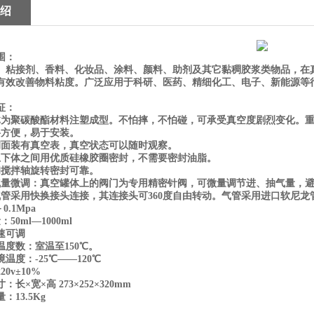
绍
围：
、粘接剂、香料、化妆品、涂料、颜料、助剂及其它黏稠胶浆类物品，在
有效改善物料粘度。广泛应用于科研、医药、精细化工、电子、新能源等
征：
体为聚碳酸酯材料注塑成型。不怕摔，不怕碰，可承受真空度剧烈变化。
料方便，易于安装。
侧面装有真空表，真空状态可以随时观察。
上下体之间用优质硅橡胶圈密封，不需要密封油脂。
和搅拌轴旋转密封可靠。
气量微调：真空罐体上的阀门为专用精密针阀，可微量调节进、抽气量，
气管采用快换接头连接，其连接头可
360
度自由转动。气管采用进口软尼龙
－
0.1Mpa
量：
50ml
—
1000ml
速可调
温度数：室温至15
0
℃。
境温度：
-25
℃
——120
℃
220v
±
10%
寸：长×宽×高
273
×
252
×
320mm
量：
13.5Kg