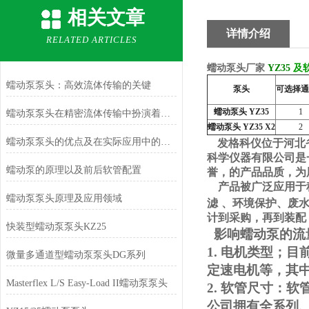
相关文章
详情介绍
RELATED ARTICLES
蠕动泵头厂家
YZ35
及
蠕动泵泵头：高效流体传输的关键
泵头
可选择通
蠕动泵头
YZ35
1
蠕动泵泵头在精密流体传输中扮演着重要角色
蠕动泵头
YZ35 X2
2
蠕动泵泵头的优点及在实际应用中的表现
发格科仪位于
河北
科学仪器有限公司是
蠕动泵的原理以及前后软管配置
誉，的产品品质，为
产品被广泛应用于
蠕动泵泵头原理及应用领域
滤
、环境保护、废
计到采购，再到装配
快装型蠕动泵泵头KZ25
影响蠕动泵的流
1.
电机类型；目
微量多通道型蠕动泵泵头DG系列
定速电机等，其中
Masterflex L/S Easy-Load II蠕动泵泵头
2.
软管尺寸：软
公司拥有全系列