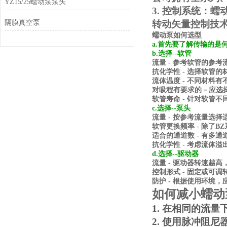
YZ15/25蠕动泵泵头
3.
控制系统：蠕
隔膜真空泵
转动矢量控制技
蠕动泵如何选型
a.首先要了解传输的
b.选择--软管
流量 - 参考软管的参考
抗化学性 - 选择软管的
流体温度 - 不同材料
对吸程有要求的－应选
软管寿命 - 针对软管
c.选择--泵头
流量 - 按参考流量选
软管更换频率 - 除了
适合的通道数 - 有多
抗化学性 - 考虑流体
d.选择--驱动器
流量 - 驱动器转速越
控制形式 - 固定或
防护 - 根据使用环境
如何减小
蠕动
1.
在相同的流量
2.
使用脉冲阻尼