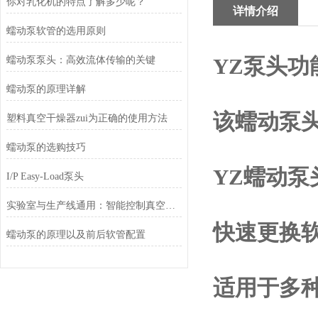
你对乳化机的特点了解多少呢？
详情介绍
蠕动泵软管的选用原则
YZ
泵头功
蠕动泵泵头：高效流体传输的关键
蠕动泵的原理详解
该蠕动泵
塑料真空干燥器zui为正确的使用方法
蠕动泵的选购技巧
YZ
蠕动泵
I/P Easy-Load泵头
实验室与生产线通用：智能控制真空脱泡器，准确调控气泡消除过程
快速更换
蠕动泵的原理以及前后软管配置
适用于多