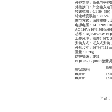
外控功能：高低电平控
外控接口：外空输入电
转速范围：
0.1-50
（
80
转速精度误差：
<0.5%
调节方式：面膜按键，
电源电压：
AC 220V±10
AC 110V±10%,50Hz/60
功率：
BQ050S<8W
BQ
工作环境：温度
0-40
℃
安装方式：嵌入式安装
外形尺寸：
96*96*112 
重量：
0.7kg
防护等级：
IP31
BQ050S/ BQ080S
微量调
适用
驱动器型号
BQ050S
FZ1
BQ080S
FZ1
产品：