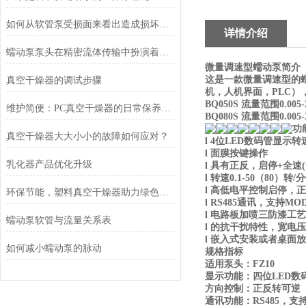
如何从软管泵受损面来看出造成损坏的原因
详情介绍
蠕动泵泵头在精密流体传输中扮演着重要角色
微量调速型蠕动泵
简介
这是一款微量调速型的
真空干燥器的调试步骤
机，人机界面，PLC
）
BQ050S
流量范围0.005-
维护简便：PC真空干燥器的日常保养与维护
BQ080S
流量范围0.005-
功
真空干燥器大大小小的故障如何应对？
l
4
位
LED
数码管显示转
l
面膜按键操作
乳化器产品优化升级
l
具有正反，启停+全速
l
转速
0.1-50
（
80
）转
/
分
l
高低电平控制启停，正
环保节能，塑料真空干燥器助力绿色生产
l
RS485
通讯，支持
MOD
l
电路板加喷三防漆工艺
蠕动泵软管与流量关系表
l
的抗干扰特性，宽电压
l
嵌入式安装或者桌面放
如何减小蠕动泵的脉动
规格指标
适用泵头：
FZ10
显示功能：四位
LED
数
方向控制：正反转可逆
通讯功能：
RS485
，支