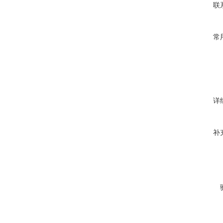
联
常
详
补