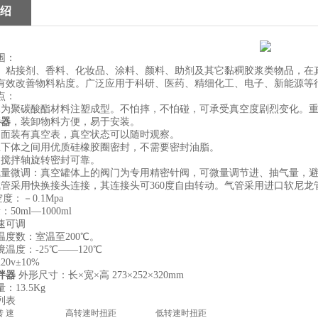
绍
围：
、粘接剂、香料、化妆品、涂料、颜料、助剂及其它黏稠胶浆类物品，在
有效改善物料粘度。广泛应用于科研、医药、精细化工、电子、新能源等
点：
体为聚碳酸酯材料注塑成型。不怕摔，不怕碰，可承受真空度剧烈变化。
拌器
，装卸物料方便，易于安装。
侧面装有真空表，真空状态可以随时观察。
上下体之间用优质硅橡胶圈密封，不需要密封油脂。
和搅拌轴旋转密封可靠。
气量微调：真空罐体上的阀门为专用精密针阀，可微量调节进、抽气量，
气管采用快换接头连接，其连接头可360度自由转动。气管采用进口软尼龙
空度：－0.1Mpa
50ml—1000ml
速可调
温度数：室温至200℃。
境温度：-25℃——120℃
0v±10%
拌器
外形尺寸：长×宽×高 273×252×320mm
：13.5Kg
列表
转 速
高转速时扭距
低转速时扭距