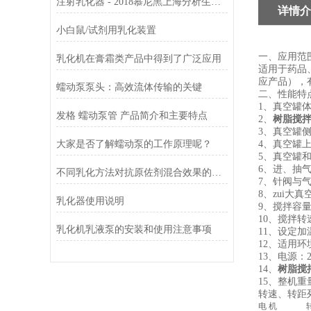
注射乳化器 - 2018慕尼黑上海分析生化展
详情介
小白鼠/试剂用乳化装置
一、应用范
乳化机在膏霜类产品中得到了广泛应用
适用于药品
应产品），
蠕动泵泵头：高效流体传输的关键
二、性能特
1、真空罐
发格 蠕动泵管 产品简介和主要特点
2、
树脂搅
3、真空罐
大家是否了解蠕动泵的工作原理呢？
4、真空罐
5、真空罐
6、进、抽
不同乳化方法对抗原佐剂混合效果的影响分析
7、针阀与
8、zui大真
乳化器使用说明
9、搅拌容量：
10、搅拌转
乳化机乳液泵的安装和使用注意事项
11、设定加
12、适用环
13、电源：22
14、
树脂搅
15、整机重量
转速、转距
电 机