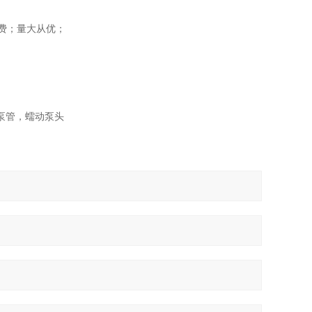
费；量大从优；
泵管，蠕动泵头